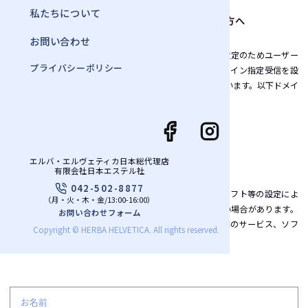
私たちについて
● 携帯・スマートフォンのアドレスをご利用の方へ
お問い合わせ
docomo、au、softbankなど各キャリアのセキュリティ設定のためユーザー
プライバシーポリシー
受信拒否と認識されているか、迷惑メール対策等で、ドメイン指定受信を設
定されている場合に、メールが正しく届かないことがございます。以下ドメイ
ンを受信できるように設定をお願い致します。
@herba-helvetica.jp
● PCメールアドレスをご利用の方へ
エルバ・エルヴェティカ日本総代理店
有限会社日本エステル社
042-502-8877
お使いのメールサービス、メールソフト、ウィルス対策ソフト等の設定によ
（月・火・木・金/13:00-16:00）
り「迷惑メール」と認識され、お返事のメールが届かない場合があります。
お問い合わせフォーム
「迷惑メールフォルダー」等をご確認いただくか、ご利用のサービス、ソフ
Copyright © HERBA HELVETICA. All rights reserved.
トウェアの設定をご確認ください。