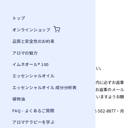
トップ
オンラインショップ
Inquiry
品質と安全性のお約束
お問い合わせ
アロマの魅力
イムネオール® 100
ご意見、ご質問など、お気軽にお問い合わせください。
エッセンシャルオイル
土日祝（夏期休業・年末年始を含む）を除く5日以内に必ずお返事
エッセンシャルオイル 成分分析表
をさせていただいておりますが、何らかの理由でお返事のメール
が届かないことがございます。下記、ご注意くださいますようお願
植物油
い致します。
FAQ - よくあるご質問
また、お返事のメールが届かない場合は電話（042-502-8877・月
～金11:00～15:00）にてお問い合わせください。
アロマテラピーを学ぶ