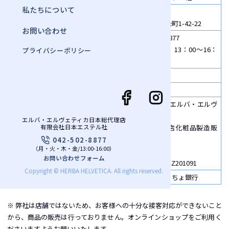
私たちについて
〒185-0034
所在地
東京都国分寺市光町1-42-22
お問い合わせ
電話：042-502-8877
連絡先
月・火・木・金 13：00～16：
プライバシーポリシー
00
設立
2000年5月
運営統括責任者
川島千恵子
Herba Helvetica エルバ・エルヴ
ェティカ
エルバ・エルヴェティカ日本総代理店
日本輸入総代理店化粧品製造販
有限会社日本エステル社
主な事業内容
売業
042-502-8877
（月・火・木・金/13:00-16:00）
13C0X00706
お問い合わせフォーム
化粧品製造業 13CZ201091
Copyright © HERBA HELVETICA. All rights reserved.
主要取引銀行
みずほ銀行、ゆうちょ銀行
※ 弊社は店舗ではないため、お客様への十分な接客対応ができないこと
から、商品の販売は行っておりません。オンラインショップをご利用く
ださいますようお願いいたします。