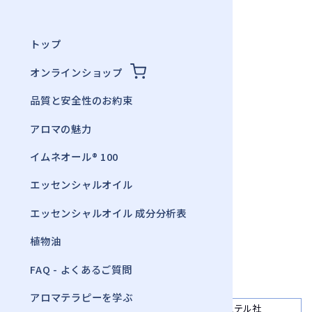
トップ
オンラインショップ
About Us
品質と安全性のお約束
私たちについて
アロマの魅力
会社概要
イムネオール® 100
登録商標
エッセンシャルオイル
掲載画像について
エッセンシャルオイル 成分分析表
植物油
Company
FAQ - よくあるご質問
会社概要
アロマテラピーを学ぶ
社名
有限会社日本エステル社