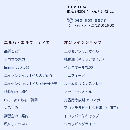
〒185-0034
東京都国分寺市光町1-42-22
042-502-8877
（月・火・木・金/13:00-16:00）
エルバ・エルヴェティカ
オンラインショップ
品質と安全
エッセンシャルオイル
アロマの魅力
植物油（キャリアオイル）
Immuneol® 100
イムネオール®100
エッセンシャルオイルのご紹介
サニフェーズ
エッセンシャルオイル 成分分析表
ルーム＆リネンスプレー
植物油のご紹介
マッサージオイル
FAQ - よくあるご質問
芳香用徐放剤 アロマボール
よみもの
アロマテラピーレシピ集（小冊子）
講習会のご案内
ドロッパー付キャップ
私たちについて
ショッピングガイド