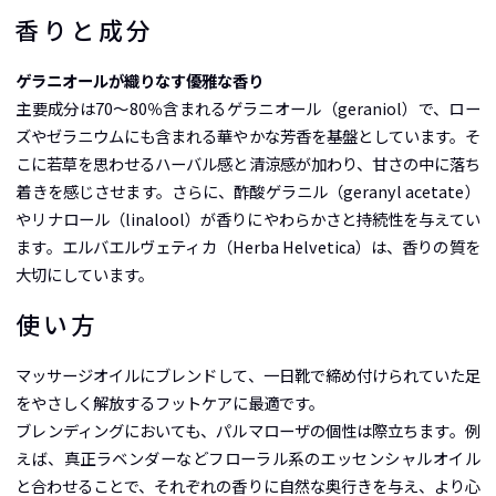
香りと成分
ゲラニオールが織りなす優雅な香り
主要成分は70～80％含まれるゲラニオール（geraniol）で、ロー
ズやゼラニウムにも含まれる華やかな芳香を基盤としています。そ
こに若草を思わせるハーバル感と清涼感が加わり、甘さの中に落ち
着きを感じさせます。さらに、酢酸ゲラニル（geranyl acetate）
やリナロール（linalool）が香りにやわらかさと持続性を与えてい
ます。エルバエルヴェティカ（Herba Helvetica）は、香りの質を
大切にしています。
使い方
マッサージオイルにブレンドして、一日靴で締め付けられていた足
をやさしく解放するフットケアに最適です。
ブレンディングにおいても、パルマローザの個性は際立ちます。例
えば、真正ラベンダーなどフローラル系のエッセンシャルオイル
と合わせることで、それぞれの香りに自然な奥行きを与え、より心