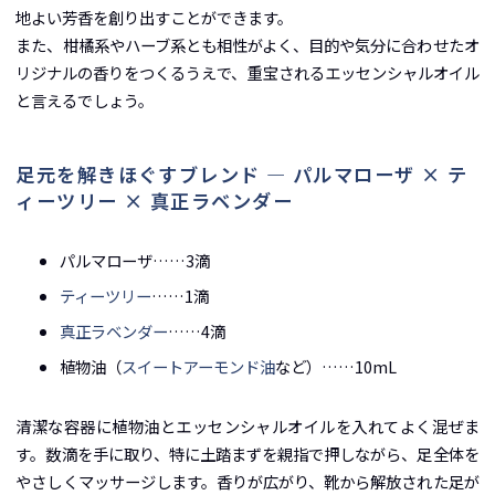
地よい芳香を創り出すことができます。
また、柑橘系やハーブ系とも相性がよく、目的や気分に合わせたオ
リジナルの香りをつくるうえで、重宝されるエッセンシャルオイル
と言えるでしょう。
足元を解きほぐすブレンド ― パルマローザ × テ
ィーツリー × 真正ラベンダー
パルマローザ……3滴
ティーツリー
……1滴
真正ラベンダー
……4滴
植物油（
スイートアーモンド油
など）……10mL
清潔な容器に植物油とエッセンシャルオイルを入れてよく混ぜま
す。数滴を手に取り、特に土踏まずを親指で押しながら、足全体を
やさしくマッサージします。香りが広がり、靴から解放された足が