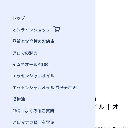
トップ
オンラインショップ
品質と安全性のお約束
« エッセンシャルオイル一覧へ
アロマの魅力
イムネオール® 100
エルバ・エルヴェティカのエッセンシャルオイル
パルマローザ
エッセンシャルオイル
Cymbopogon martini
エッセンシャルオイル 成分分析表
パルマローザ Cymbopogon
植物油
martini エッセンシャルオイル｜オ
FAQ - よくあるご質問
ーガニック
アロマテラピーを学ぶ