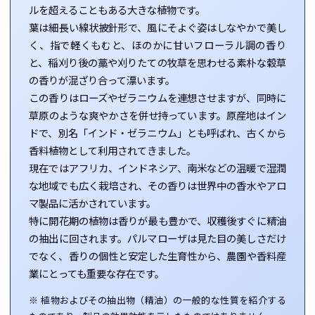
ルを超えることもある大きな植物です。
葉は細長い線状披針形で、風にそよぐ姿はしなやかで美し
く、指で軽くもむと、ほのかに甘いフローラル調の香り
と、稲刈り後の藁や刈りたての牧草を思わせる素朴な穀草
の香りが混ざり合って漂います。
この香りはローズやゼラニウムを連想させますが、同時に
草原のような爽やかさを併せ持っています。原産地はイン
ドで、別名「インド・ゼラニウム」とも呼ばれ、古くから
香料植物として利用されてきました。
現在ではアフリカ、インドネシア、南米などの温暖で湿潤
な地域でも広く栽培され、その香りは世界中の香水やアロ
マ製品に活かされています。
特に開花期の植物は香りが最も豊かで、収穫後すぐに精油
の抽出に回されます。パルマローザは見た目の美しさだけ
でなく、香りの個性と安定した生育性から、農園や香料産
業にとっても重要な存在です。
※ 植物およびその抽出物（精油）の一般的な性質を紹介する