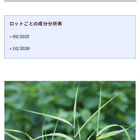
ロットごとの成分分析表
» 09/2025
» 10/2026
L'Excellence Olfactive
Herba Helveticaが厳選したE.O.B.B.D.品質のエッセンシャルオイル
です
学名
Cymbopogon martini