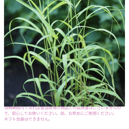
ゲラニオール（geraniol）
特性成分
酢酸ゲラニル（geranyl acetate）
リナロール（linalool）
栽培抽出地
インド
抽出方法
水蒸気蒸留法
生育条件
オーガニック栽培
抽出部位・生育段階
葉
内容量
10mL
※ 特性成分、栽培抽出地などはロットにより変わる場合があります。
エッセンシャルオイルのロスをなくすために、消費期限が1年未
満、6か月以上のエッセンシャルオイルを
【アウトレット】
にて割
引価格で販売しております。
消費期限内であれば製造直後の商品との品質差はございませんの
で、安心してお使いください。尚、お早めにご使用ください。
ギフト包装はできません。